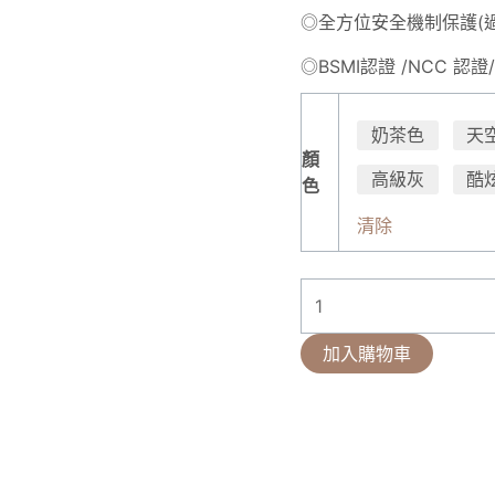
◎全方位安全機制保護(
◎BSMI認證 /NCC 認
奶茶色
天
顏
高級灰
酷
色
清除
加入購物車