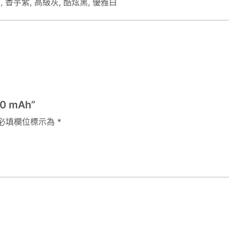
, 香芋紫, 高級灰, 酷炫黑, 優雅白
 mAh”
必填欄位標示為
*