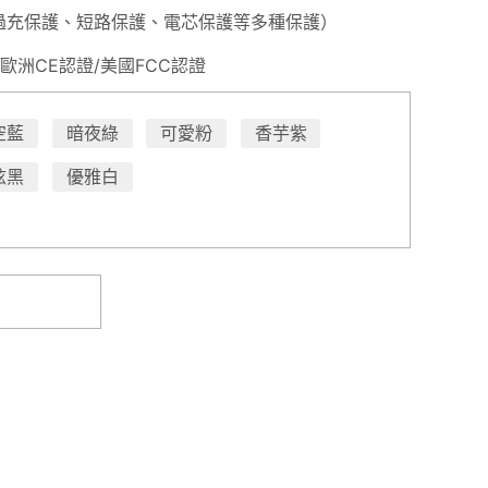
過充保護、短路保護、電芯保護等多種保護）
證/歐洲CE認證/美國FCC認證
空藍
暗夜綠
可愛粉
香芋紫
炫黑
優雅白