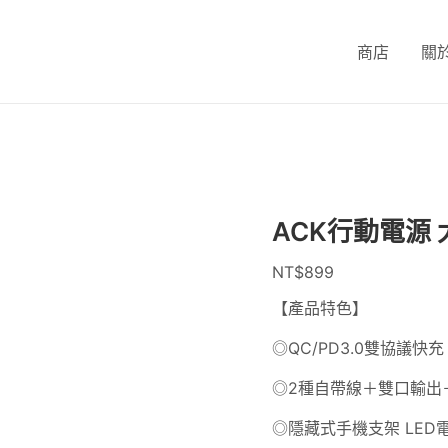
ACK
行
商店
關
動
電
源
大
容
量
15000
ACK行動電源 大
mAh
數
NT$
899
量
【產品特色】
◎QC/PD3.0雙協議快充
◎2種自帶線＋雙口輸出
◎隱藏式手機支架 LED