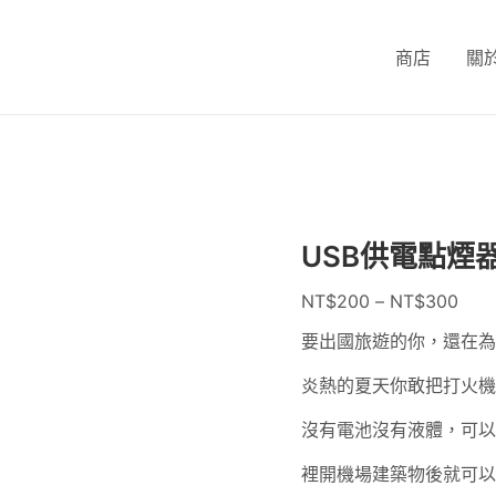
USB
供
商店
關
電
點
煙
器
數
量
USB供電點煙
NT$
200
–
NT$
300
要出國旅遊的你，還在為
炎熱的夏天你敢把打火機
沒有電池沒有液體，可
裡開機場建築物後就可