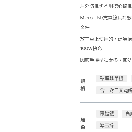
戶外防風也不用擔心被
Micro Usb充電線
文件
放在車上使用的，建議
100W快充
因應手機型號太多，無
點煙器單機
規
格
含一對三充電線
電鍍銀
高
顏
翠玉綠
色