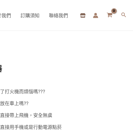
於我們
訂購須知
聯絡我們
搜
尋
器
了打火機而煩惱嗎???
放在車上嗎??
以直接帶上飛機，安全無虞
以直接用手機或是行動電源點菸